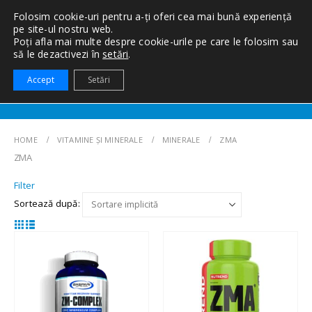
Folosim cookie-uri pentru a-ți oferi cea mai bună experiență
pe site-ul nostru web.
Poți afla mai multe despre cookie-urile pe care le folosim sau
să le dezactivezi în
setări
.
0
Accept
Setări
HOME
VITAMINE ȘI MINERALE
MINERALE
ZMA
ZMA
Filter
Sortează după: