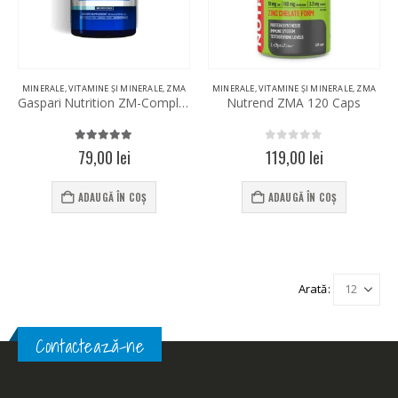
MINERALE
,
VITAMINE ȘI MINERALE
,
ZMA
MINERALE
,
VITAMINE ȘI MINERALE
,
ZMA
Gaspari Nutrition ZM-Complex 90 Capsules
Nutrend ZMA 120 Caps
5.00
out of 5
0
out of 5
79,00
lei
119,00
lei
ADAUGĂ ÎN COȘ
ADAUGĂ ÎN COȘ
Arată:
Contactează-ne