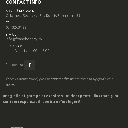
CONTACT INFO
ADRESĂ MAGAZIN:
Odorheiu Secuiesc, Str. Kornis Ferenc, nr. 39
TEL:
0743263122
E-MAIL:
info@fitandhealthy.ro
PROGRAM:
Luni - Vineri / 11:00 - 18:00
Follow Us:
Form is deprecated, please contact the webmaster to
upgrade
this
form.
Imaginile afișate pe acest site sunt doar pentru ilustrare și nu
suntem responsabili pentru neînțelegeri!