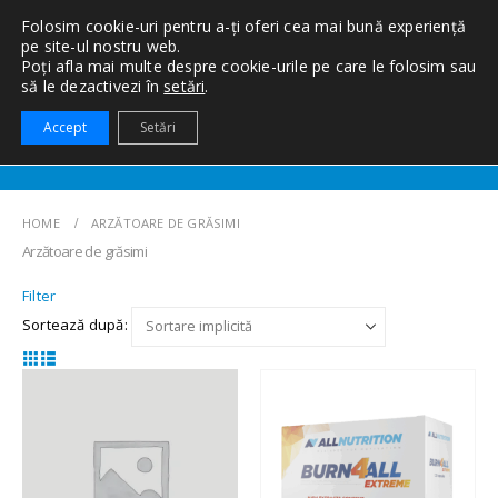
Folosim cookie-uri pentru a-ți oferi cea mai bună experiență
pe site-ul nostru web.
Poți afla mai multe despre cookie-urile pe care le folosim sau
să le dezactivezi în
setări
.
0
Accept
Setări
HOME
ARZĂTOARE DE GRĂSIMI
Arzătoare de grăsimi
Filter
Sortează după: