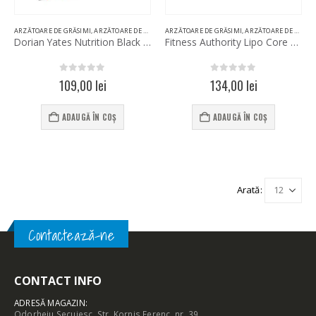
ARZĂTOARE DE GRĂSIMI
,
ARZĂTOARE DE GRĂSIMI TERMOGENICE
ARZĂTOARE DE GRĂSIMI
,
ARZĂTOARE DE GRĂSIMI TERMOGENICE
Dorian Yates Nutrition Black Bombs 60 Tablets
Fitness Authority Lipo Core 90 Tablets
0
out of 5
0
out of 5
109,00
lei
134,00
lei
ADAUGĂ ÎN COȘ
ADAUGĂ ÎN COȘ
Arată:
Contactează-ne
CONTACT INFO
ADRESĂ MAGAZIN:
Odorheiu Secuiesc, Str. Kornis Ferenc, nr. 39