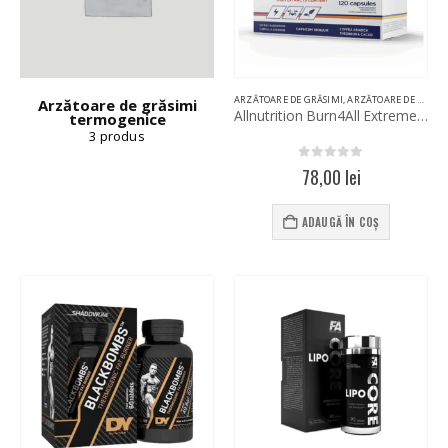
ARZĂTOARE DE GRĂSIMI
,
ARZĂTOARE DE GRĂSIMI TERMOGENICE
Arzătoare de grăsimi
Allnutrition Burn4All Extreme 120 Capsules
termogenice
3
produs
0
out of 5
78,00
lei
ADAUGĂ ÎN COȘ