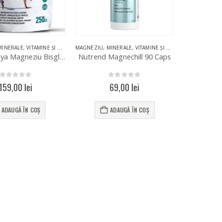
MINERALE
,
VITAMINE ȘI MINERALE
MAGNEZIU
,
MINERALE
,
VITAMINE ȘI MINERALE
Natur Tanya Magneziu Bisglicinat 250 Capsule
Nutrend Magnechill 90 Caps
0
out of 5
0
out of 5
159,00
lei
69,00
lei
ADAUGĂ ÎN COȘ
ADAUGĂ ÎN COȘ