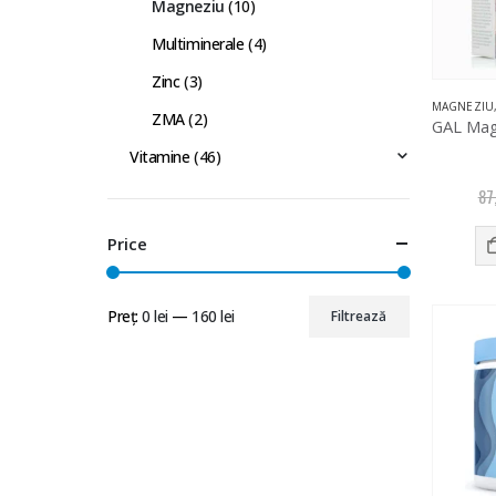
Magneziu
(10)
Multiminerale
(4)
Zinc
(3)
MAGNEZIU
ZMA
(2)
Vitamine
(46)
87
Price
Preț:
0 lei
—
160 lei
Filtrează
Preț
Preț
Minim
Maxim