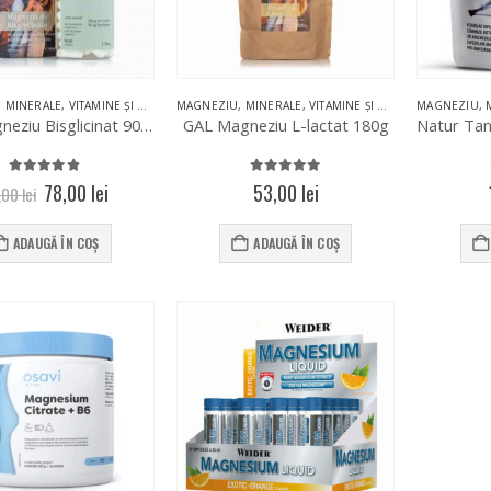
,
MINERALE
,
VITAMINE ȘI MINERALE
MAGNEZIU
,
MINERALE
,
VITAMINE ȘI MINERALE
MAGNEZIU
,
GAL Magneziu Bisglicinat 90 Capsule
GAL Magneziu L-lactat 180g
4.81
out of 5
5.00
out of 5
Prețul
Prețul
78,00
lei
53,00
lei
,00
lei
inițial
curent
a
este:
ADAUGĂ ÎN COȘ
ADAUGĂ ÎN COȘ
fost:
78,00 lei.
87,00 lei.