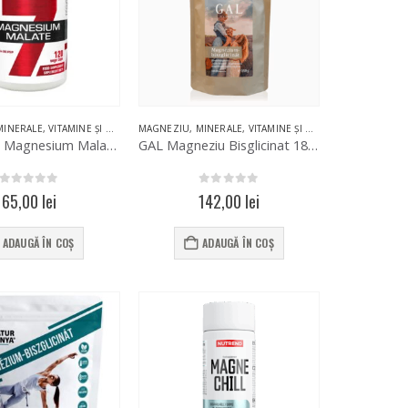
MINERALE
,
VITAMINE ȘI MINERALE
MAGNEZIU
,
MINERALE
,
VITAMINE ȘI MINERALE
7Nutrition Magnesium Malate 120 Vege Caps
GAL Magneziu Bisglicinat 180 Capsule
0
out of 5
0
out of 5
65,00
lei
142,00
lei
ADAUGĂ ÎN COȘ
ADAUGĂ ÎN COȘ