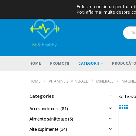
Folosim cookie-uri pentru a-ț
Poți afla mai multe despre co
HOME
PROMOȚII
CATEGORII
PRODUCĂTO
HOME
VITAMINE ȘI MINERALE
MINERALE
MAGNE
Categories
Sortează
Accesorii fitness
(81)
Alimente sănătoase
(6)
Alte suplimente
(34)