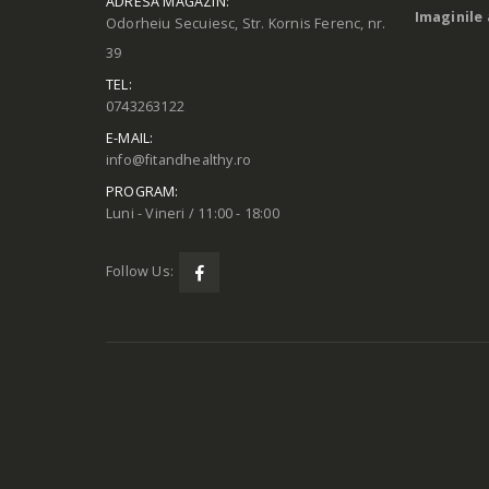
ADRESĂ MAGAZIN:
Imaginile 
Odorheiu Secuiesc, Str. Kornis Ferenc, nr.
39
TEL:
0743263122
E-MAIL:
info@fitandhealthy.ro
PROGRAM:
Luni - Vineri / 11:00 - 18:00
Follow Us: