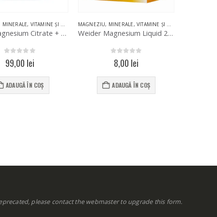
,
MINERALE
,
VITAMINE ȘI MINERALE
MAGNEZIU
,
MINERALE
,
VITAMINE ȘI MINERALE
Osavi Magnesium Citrate + B6 250g
Weider Magnesium Liquid 25ml
0
out of 5
0
out of 5
99,00
lei
8,00
lei
ADAUGĂ ÎN COȘ
ADAUGĂ ÎN COȘ
eprecated, please contact the webmaster to
upgrade
this form.