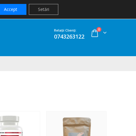
AUTENTIFICARE
Accept
Setări
0
Relaţii Clienţi:
0743263122