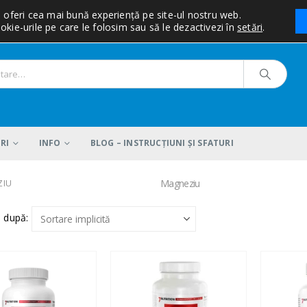
i oferi cea mai bună experiență pe site-ul nostru web.
okie-urile pe care le folosim sau să le dezactivezi în
setări
.
RI
INFO
BLOG – INSTRUCŢIUNI ŞI SFATURI
Magneziu
ZIU
 după: