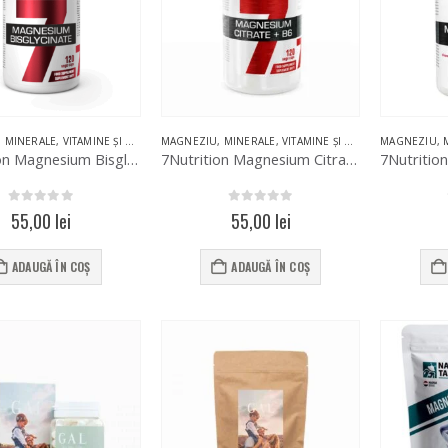
,
MINERALE
,
VITAMINE ȘI MINERALE
MAGNEZIU
,
MINERALE
,
VITAMINE ȘI MINERALE
MAGNEZIU
,
7Nutrition Magnesium Bisglycinate 120 Vege Caps
7Nutrition Magnesium Citrate + B6 120 Vege Caps
0
out of 5
0
out of 5
55,00
lei
55,00
lei
ADAUGĂ ÎN COȘ
ADAUGĂ ÎN COȘ