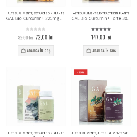
ALTE SUPLIMENTE
,
EXTRACTE DIN PLANTE
ALTE SUPLIMENTE
,
EXTRACTE DIN PLANTE
GAL Bio-Curcumin+ 225mg 30 Capsule
GAL Bio-Curcumin+ Forte 300mg 60 Capsule
0
out of 5
5.00
out of 5
Prețul
Prețul
72,00
lei
147,00
lei
82,00
lei
inițial
curent
a
este:
ADAUGĂ ÎN COȘ
ADAUGĂ ÎN COȘ
fost:
72,00 lei.
82,00 lei.
-15%
ALTE SUPLIMENTE
,
EXTRACTE DIN PLANTE
ALTE SUPLIMENTE
,
ALTE SUPLIMENTE SPECIALE
,