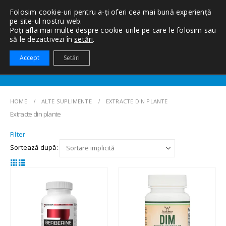
Folosim cookie-uri pentru a-ți oferi cea mai bună experiență
pe site-ul nostru web.
Poți afla mai multe despre cookie-urile pe care le folosim sau
să le dezactivezi în
setări
.
0
Accept
Setări
HOME
ALTE SUPLIMENTE
EXTRACTE DIN PLANTE
Extracte din plante
Filter
Sortează după: