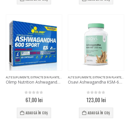
ALTE SUPLIMENTE
,
EXTRACTE DIN PLANTE
,
STIMULENTE
ALTE SUPLIMENTE
,
STIMULENTE HORMONALE
,
EXTRACTE DIN PLANTE
,
STIM
Olimp Nutrition Ashwagandha 600 Sport 60 Capsules
Osavi Ashwagandha KSM-66 200mg 180 Vegan Capsules
0
out of 5
0
out of 5
67,00
lei
123,00
lei
ADAUGĂ ÎN COȘ
ADAUGĂ ÎN COȘ