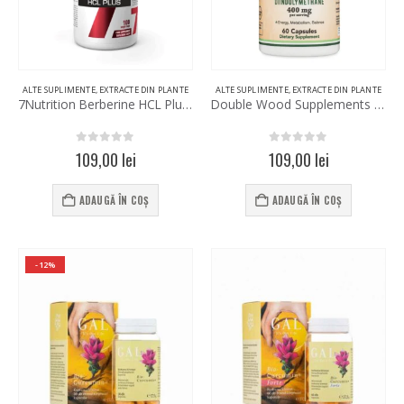
ALTE SUPLIMENTE
,
EXTRACTE DIN PLANTE
ALTE SUPLIMENTE
,
EXTRACTE DIN PLANTE
7Nutrition Berberine HCL Plus 100 Vege Caps
Double Wood Supplements DIM 400mg 60 Capsules
0
out of 5
0
out of 5
109,00
lei
109,00
lei
ADAUGĂ ÎN COȘ
ADAUGĂ ÎN COȘ
-12%