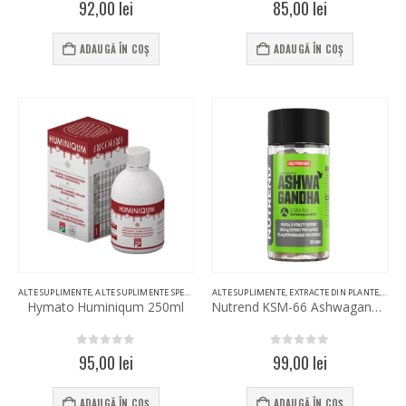
92,00
lei
85,00
lei
ADAUGĂ ÎN COȘ
ADAUGĂ ÎN COȘ
ALTE SUPLIMENTE
,
ALTE SUPLIMENTE SPECIALE
,
ENZIME DIGESTIVE
ALTE SUPLIMENTE
,
,
EXTRACTE DIN PLANTE
EXTRACTE DIN PLANTE
,
STIM
Hymato Huminiqum 250ml
Nutrend KSM-66 Ashwagandha 60 Caps
0
out of 5
0
out of 5
95,00
lei
99,00
lei
ADAUGĂ ÎN COȘ
ADAUGĂ ÎN COȘ