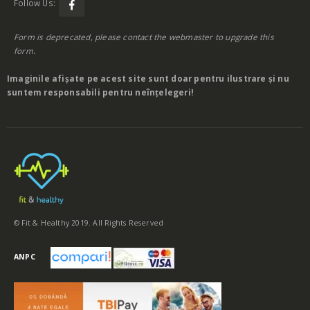
Follow Us:
Form is deprecated, please contact the webmaster to
upgrade
this
form.
Imaginile afișate pe acest site sunt doar pentru ilustrare și nu
suntem responsabili pentru neînțelegeri!
© Fit & Healthy 2019. All Rights Reserved
ANPC