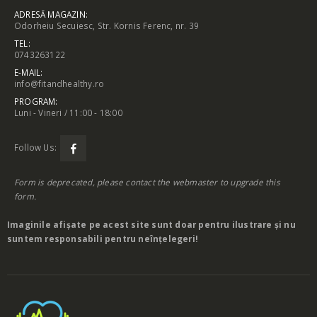
ADRESĂ MAGAZIN:
Odorheiu Secuiesc, Str. Kornis Ferenc, nr. 39
TEL:
0743263122
E-MAIL:
info@fitandhealthy.ro
PROGRAM:
Luni - Vineri / 11:00 - 18:00
Follow Us:
Form is deprecated, please contact the webmaster to
upgrade
this
form.
Imaginile afișate pe acest site sunt doar pentru ilustrare și nu
suntem responsabili pentru neînțelegeri!