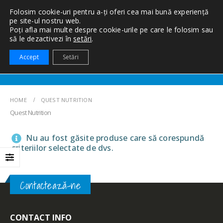
Folosim cookie-uri pentru a-ți oferi cea mai bună experiență
pe site-ul nostru web.
Poți afla mai multe despre cookie-urile pe care le folosim sau
să le dezactivezi în
setări
.
0
Accept
Setări
HOME
QUEST NUTRITION
Quest Nutrition
Nu au fost găsite produse care să corespundă
criteriilor selectate de dvs.
Contactează-ne
CONTACT INFO